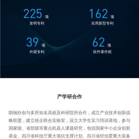
225
162
项
项
发明专利
实用新型专利
39
62
项
项
外观专利
软件著作权
产学研合作
朗驰欣创与多所知名高校及科研院所合作，成立产业技术创新战
略联盟，建立校企联合实验室，设立大学生实习培训基地，参与
国家级、省部级等重点机器人课题研究，包括国家中小企业创新
基金、四川省科技厅重大项目支撑计划、四川省经信委重大装备