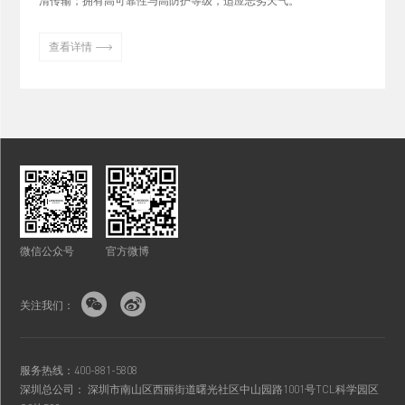
清传输；拥有高可靠性与高防护等级，适应恶劣天气。

查看详情
微信公众号
官方微博


关注我们：
服务热线：400-881-5808
深圳总公司： 深圳市南山区西丽街道曙光社区中山园路1001号TCL科学园区