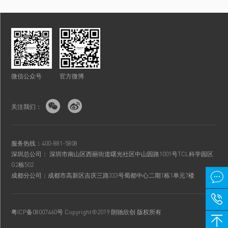
微信公众号
官方微博


关注我们：
服务热线：400-881-5808
深圳总公司： 深圳市南山区西丽街道曙光社区中山园路1001号TCL科学园区
G2栋502

成都分公司：成都市高新区吉庆三路333号蜀都中心二期1栋1单元7楼

粤ICP备08007460号
Copyright®2019 朗驰欣创 版权所有
