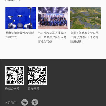
风电机舱智能巡检创新
电力巡检机器人技能培
喜报！朗驰欣创荣获第
巡检方式
训，助力用户轻松应对
二届“光华杯”千兆光网
智能化转型
应用创新...
微信公众号
官方微博


关注我们：