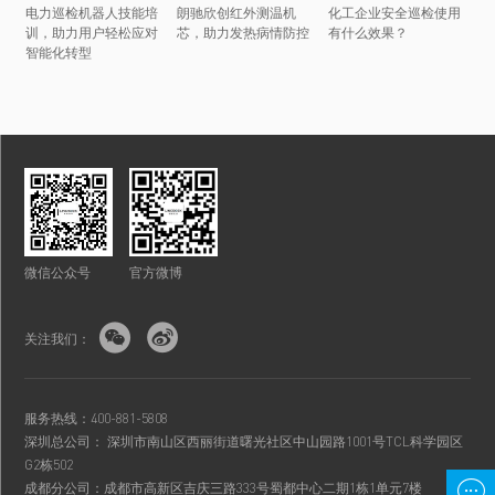
电力巡检机器人技能培
朗驰欣创红外测温机
化工企业安全巡检使用
训，助力用户轻松应对
芯，助力发热病情防控
有什么效果？
智能化转型
微信公众号
官方微博


关注我们：
服务热线：400-881-5808
深圳总公司： 深圳市南山区西丽街道曙光社区中山园路1001号TCL科学园区
G2栋502

成都分公司：成都市高新区吉庆三路333号蜀都中心二期1栋1单元7楼