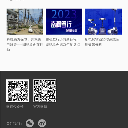
科技助力保电，共克缺
奋楫笃行迈向新征程 |
配电房辅助监控系统应
电难关——朗驰欣创在行
朗驰欣创2023年度盘点
用效果分析
动
微信公众号
官方微博


关注我们：